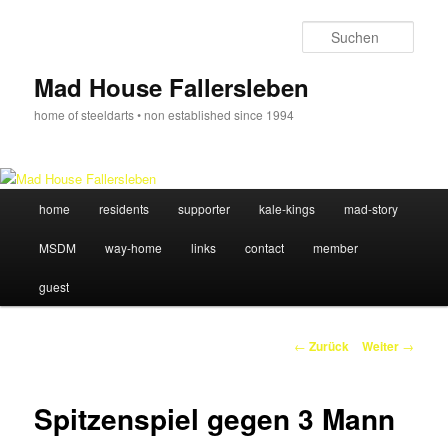
Zum
Inhalt
Such
wechseln
Mad House Fallersleben
home of steeldarts • non established since 1994
Hauptmenü
home
residents
supporter
kale-kings
mad-story
MSDM
way-home
links
contact
member
guest
Beitrags-
←
Zurück
Weiter
→
Navigation
Spitzenspiel gegen 3 Mann