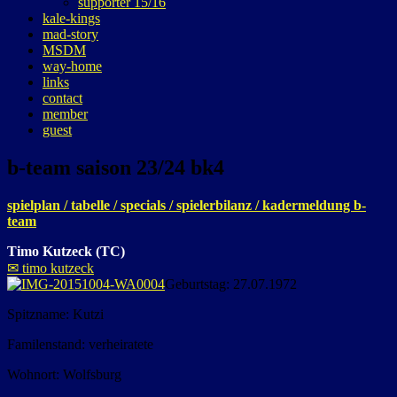
supporter 15/16
kale-kings
mad-story
MSDM
way-home
links
contact
member
guest
b-team saison 23/24 bk4
spielplan
/
tabelle
/
specials
/
spielerbilanz
/
kadermeldung b-
team
Timo Kutzeck (TC)
✉ timo kutzeck
Geburtstag: 27.07.1972
Spitzname: Kutzi
Familenstand: verheiratete
Wohnort: Wolfsburg