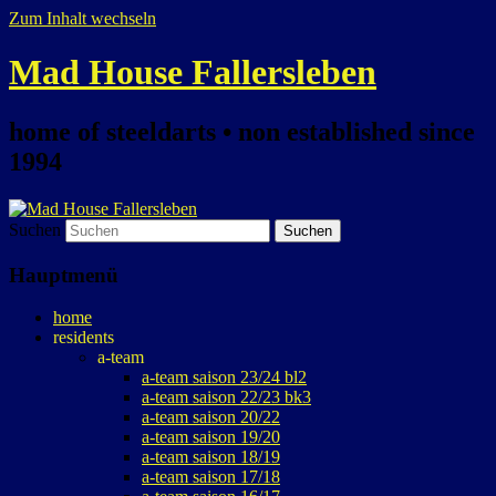
Zum Inhalt wechseln
Mad House Fallersleben
home of steeldarts • non established since
1994
Suchen
Hauptmenü
home
residents
a-team
a-team saison 23/24 bl2
a-team saison 22/23 bk3
a-team saison 20/22
a-team saison 19/20
a-team saison 18/19
a-team saison 17/18