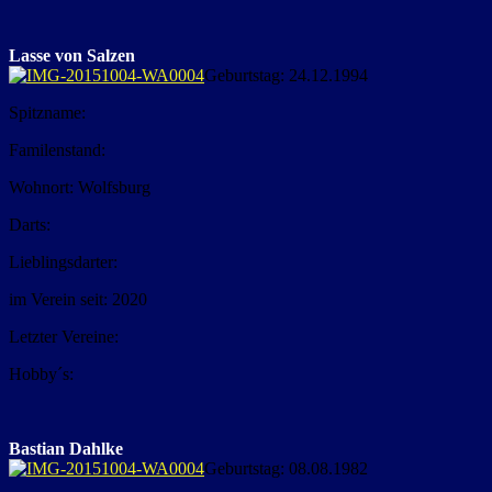
Lasse von Salzen
Geburtstag: 24.12.1994
Spitzname:
Familenstand:
Wohnort: Wolfsburg
Darts:
Lieblingsdarter:
im Verein seit: 2020
Letzter Vereine:
Hobby´s:
Bastian Dahlke
Geburtstag: 08.08.1982