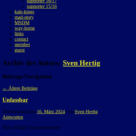
supporter 16/17
supporter 15/16
kale-kings
mad-story
MSDM
way-home
links
contact
member
guest
Archiv des Autors:
Sven Hertig
Beitrags-Navigation
←
Ältere Beiträge
Unfassbar
Veröffentlicht am
16. März 2024
von
Sven Hertig
Antworten
Balu schlägt Olypiateilnehmer