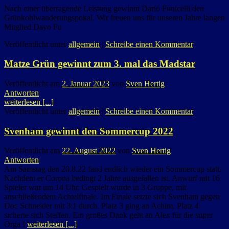
Nach einer überragende Leistung gewinnt Dario Funicelli den
Grünkohlwanderungspokal. Wir freuen uns für unseren Jahre langen
Mitglied Dayo Fu
Veröffentlicht unter
allgemein
|
Schreibe einen Kommentar
Matze Grün gewinnt zum 3. mal das Madstar
Veröffentlicht am
2. Januar 2023
von
Sven Hertig
Antworten
weiterlesen [...]
Veröffentlicht unter
allgemein
|
Schreibe einen Kommentar
Svenham gewinnt den Sommercup 2022
Veröffentlicht am
22. August 2022
von
Sven Hertig
Antworten
Am Samstag den 20.8.22 fand endlich wieder ein Sommercup statt.
Nachdem er Corona bedingt 2 Jahre ausgefallen ist. Anwurf mit 16
Spieler war um 14 Uhr. Gespielt wurde in 3 Gruppe, mit
anschließendem Achtelfinale. Im Finale setzte sich Svenham gegen
Doc Schneider mit 3:1 durch. Platz 3 ging an Achim, Platz 4
sicherte sich Steffen. Ein großes Dank geht an Alex für die super
Orga !
weiterlesen [...]