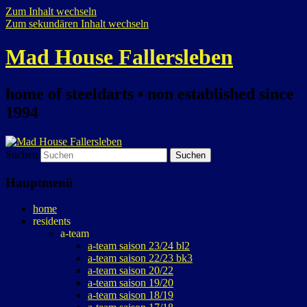
Zum Inhalt wechseln
Zum sekundären Inhalt wechseln
Mad House Fallersleben
home of steeldarts • non established since
1994
Suchen
Hauptmenü
home
residents
a-team
a-team saison 23/24 bl2
a-team saison 22/23 bk3
a-team saison 20/22
a-team saison 19/20
a-team saison 18/19