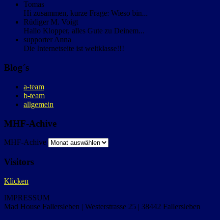
Tomas
Hi zusammen, kurze Frage: Wieso bin...
Rüdiger M. Voigt
Hallo Klopper, alles Gute zu Deinem...
supporter Anna
Die Internetseite ist weltklasse!!!
Blog´s
a-team
b-team
allgemein
MHF-Achive
MHF-Achive
Visitors
Klicken
IMPRESSUM
Mad House Fallersleben | Westerstrasse 25 | 38442 Fallersleben