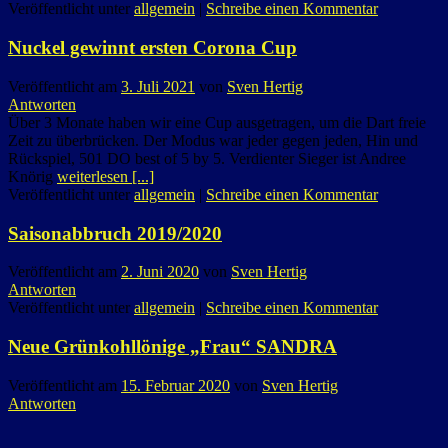
Veröffentlicht unter
allgemein
|
Schreibe einen Kommentar
Nuckel gewinnt ersten Corona Cup
Veröffentlicht am
3. Juli 2021
von
Sven Hertig
Antworten
Über 3 Monate haben wir eine Cup ausgetragen, um die Dart freie
Zeit zu überbrücken. Der Modus war jeder gegen jeden, Hin und
Rückspiel, 501 DO best of 5 by 5. Verdienter Sieger ist Andree
Knörig
weiterlesen [...]
Veröffentlicht unter
allgemein
|
Schreibe einen Kommentar
Saisonabbruch 2019/2020
Veröffentlicht am
2. Juni 2020
von
Sven Hertig
Antworten
Veröffentlicht unter
allgemein
|
Schreibe einen Kommentar
Neue Grünkohllönige „Frau“ SANDRA
Veröffentlicht am
15. Februar 2020
von
Sven Hertig
Antworten