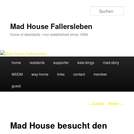
Zum
Inhalt
Such
wechseln
Mad House Fallersleben
home of steeldarts • non established since 1994
Hauptmenü
home
residents
supporter
kale-kings
mad-story
MSDM
way-home
links
contact
member
guest
Beitrags-
←
Zurück
Weiter
→
Navigation
Mad House besucht den